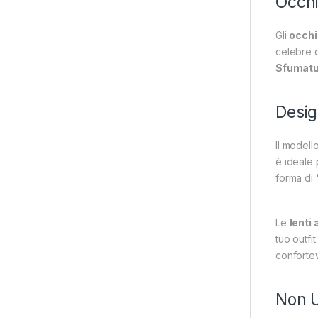
Occhi
Gli
occhi
celebre c
Sfumatu
Design
Il modell
è ideale 
forma di
Le
lenti
tuo outfi
confortev
Non U