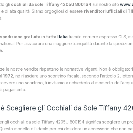
do gli
occhiali da sole Tiffany 4205U 8001S4
sul nostro sito
www.o
 e di alta qualità. Siamo orgogliosi di essere
rivenditori ufficiali di T
à.
spedizione gratuita in tutta
Italia
tramite corriere espresso GLS, men
national. Per assicurare una maggiore tranquillità durante la spedizion
e.
tutte le nostre vendite rispettano le normative vigenti. Non è obbligator
el 1972
, né rilasciare uno scontrino fiscale, secondo l’articolo 2, lette
ricevere uno scontrino, ti invitiamo a richiederlo al momento dell’acqui
 di pagamento.
é Scegliere gli Occhiali da Sole Tiffany 
r gli occhiali da sole Tiffany 4205U 8001S4 significa scegliere un prod
Questo modello è l’ideale per chi desidera un accessorio che non pass