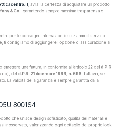
tticacentro.it
, avrai la certezza di acquistare un prodotto
iffany & Co.
, garantendo sempre massima trasparenza e
tre per le consegne internazionali utilizziamo il servizio
e, ti consigliamo di aggiungere l’opzione di assicurazione al
io emettere una fattura, in conformità all’articolo 22 del
d.P.R.
ra oo), del
d.P.R. 21 dicembre 1996, n. 696
. Tuttavia, se
sto. La validità della garanzia è sempre garantita dalla
4205U 8001S4
otto che unisce design sofisticato, qualità dei materiali e
i inosservato, valorizzando ogni dettaglio del proprio look.