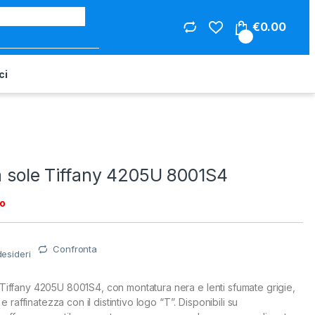
Search for:
€
0.00
0
ci
a sole Tiffany 4205U 8001S4
to
Confronta
desideri
e Tiffany 4205U 8001S4, con montatura nera e lenti sfumate grigie,
raffinatezza con il distintivo logo “T”. Disponibili su