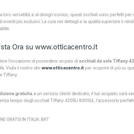
la loro versatilità e al design iconico, questi occhiali sono perfetti per
li eventi più esclusivi. La cura nei dettagli e la qualità superiore li 
abile.
sta Ora su
www.otticacentro.it
ere l’occasione di possedere un paio di
occhiali da sole Tiffany 
tà. Visita il nostro sito
www.otticacentro.it
per scoprire di più su que
e Tiffany.
izione gratuita
e un servizio clienti dedicato, il tuo acquisto sarà s
enza tempo degli occhiali Tiffany 4205U 8001S4, l’accessorio perfetto 
NE GRATIS IN ITALIA: BRT