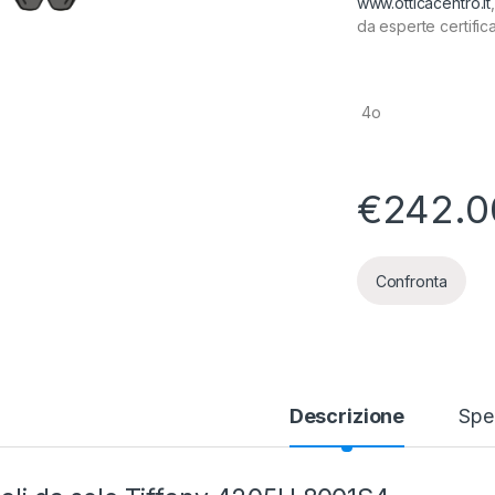
www.otticacentro.it
da esperte certifica
4o
€
242.0
Confronta
Descrizione
Spec