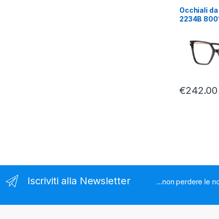
Occhiali da
2234B 800
€
242.00
Iscriviti alla Newsletter
...non perdere le n