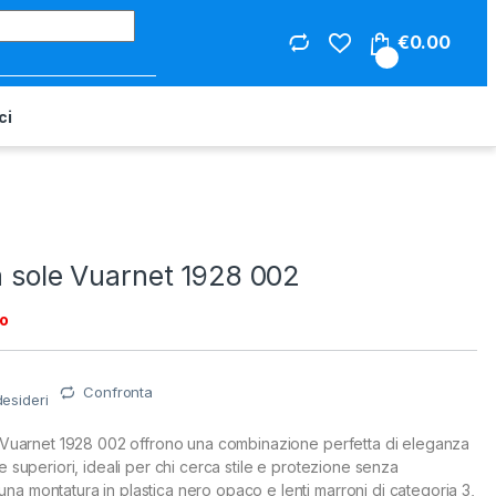
Search for:
€
0.00
0
ci
a sole Vuarnet 1928 002
to
Confronta
desideri
le Vuarnet 1928 002 offrono una combinazione perfetta di eleganza
e superiori, ideali per chi cerca stile e protezione senza
a montatura in plastica nero opaco e lenti marroni di categoria 3,