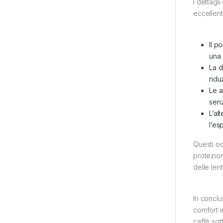
I dettagl
eccellent
Il p
una 
La d
ridu
Le a
senz
L’al
l’es
Questi oc
protezion
delle len
In conclu
comfort i
caffè sot