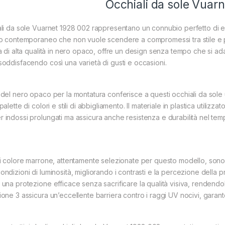
Occhiali da sole Vuar
ali da sole Vuarnet 1928 002 rappresentano un connubio perfetto di el
duo contemporaneo che non vuole scendere a compromessi tra stile e 
ca di alta qualità in nero opaco, offre un design senza tempo che si ad
soddisfacendo così una varietà di gusti e occasioni.
 del nero opaco per la montatura conferisce a questi occhiali da sole 
 palette di colori e stili di abbigliamento. Il materiale in plastica util
 indossi prolungati ma assicura anche resistenza e durabilità nel tem
di colore marrone, attentamente selezionate per questo modello, sono p
ondizioni di luminosità, migliorando i contrasti e la percezione della p
 una protezione efficace senza sacrificare la qualità visiva, rendendoli
ione 3 assicura un’eccellente barriera contro i raggi UV nocivi, garan