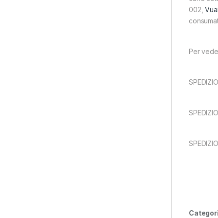
002,
Vua
consumato
Per veder
SPEDIZIO
SPEDIZI
SPEDIZI
Categor