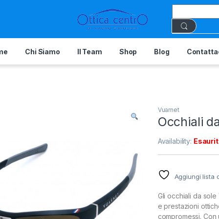
me
Chi Siamo
Il Team
Shop
Blog
Contatta
Vuarnet
Occhiali d
Availability:
Esauri
Aggiungi lista 
Gli occhiali da so
e prestazioni ottich
compromessi. Con un