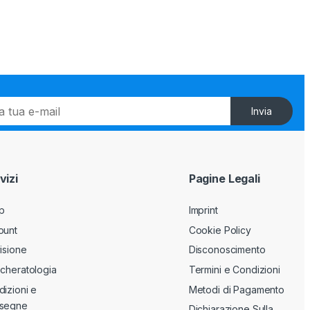
Invia
vizi
Pagine Legali
p
Imprint
ount
Cookie Policy
isione
Disconoscimento
cheratologia
Termini e Condizioni
izioni e
Metodi di Pagamento
segne
Dichiarazione Sulla