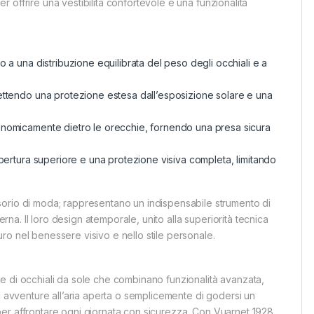
er offrire una vestibilità confortevole e una funzionalità
 a una distribuzione equilibrata del peso degli occhiali e a
ettendo una protezione estesa dall’esposizione solare e una
onomicamente dietro le orecchie, fornendo una presa sicura
.
opertura superiore e una protezione visiva completa, limitando
sorio di moda; rappresentano un indispensabile strumento di
erna. Il loro design atemporale, unito alla superiorità tecnica
turo nel benessere visivo e nello stile personale.
e di occhiali da sole che combinano funzionalità avanzata,
, di avventure all’aria aperta o semplicemente di godersi un
ri per affrontare ogni giornata con sicurezza. Con Vuarnet 1928