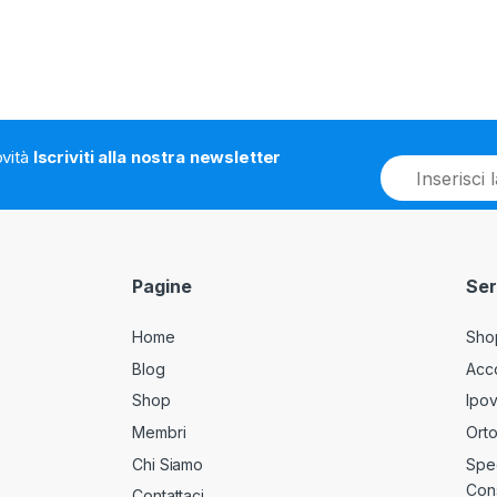
ovità
Iscriviti alla nostra newsletter
E
m
a
i
l
*
Pagine
Ser
Home
Sho
Blog
Acc
Shop
Ipov
Membri
Orto
Chi Siamo
Sped
Con
Contattaci