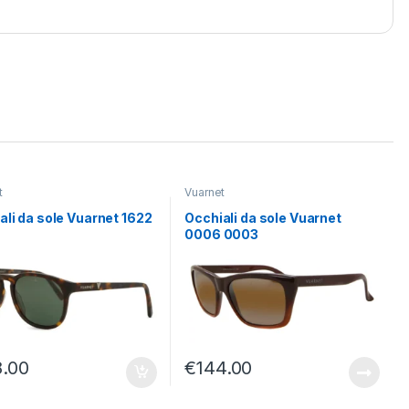
t
Vuarnet
ali da sole Vuarnet 1622
Occhiali da sole Vuarnet
0006 0003
8.00
€
144.00