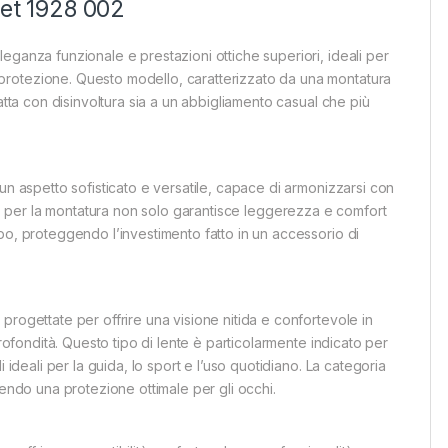
net 1928 002
eganza funzionale e prestazioni ottiche superiori, ideali per
protezione. Questo modello, caratterizzato da una montatura
atta con disinvoltura sia a un abbigliamento casual che più
un aspetto sofisticato e versatile, capace di armonizzarsi con
izzato per la montatura non solo garantisce leggerezza e comfort
po, proteggendo l’investimento fatto in un accessorio di
rogettate per offrire una visione nitida e confortevole in
rofondità. Questo tipo di lente è particolarmente indicato per
 ideali per la guida, lo sport e l’uso quotidiano. La categoria
tendo una protezione ottimale per gli occhi.