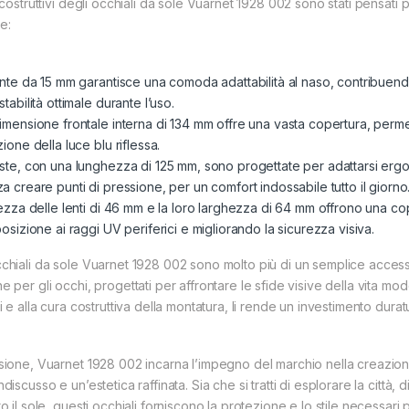
i costruttivi degli occhiali da sole Vuarnet 1928 002 sono stati pensati p
e:
onte da 15 mm garantisce una comoda adattabilità al naso, contribuendo
stabilità ottimale durante l’uso.
imensione frontale interna di 134 mm offre una vasta copertura, perm
zione della luce blu riflessa.
ste, con una lunghezza di 125 mm, sono progettate per adattarsi erg
a creare punti di pressione, per un comfort indossabile tutto il giorno
tezza delle lenti di 46 mm e la loro larghezza di 64 mm offrono una c
posizione ai raggi UV periferici e migliorando la sicurezza visiva.
chiali da sole Vuarnet 1928 002 sono molto più di un semplice acces
e per gli occhi, progettati per affrontare le sfide visive della vita mod
ti e alla cura costruttiva della montatura, li rende un investimento dura
sione, Vuarnet 1928 002 incarna l’impegno del marchio nella creazion
ndiscusso e un’estetica raffinata. Sia che si tratti di esplorare la città
to il sole, questi occhiali forniscono la protezione e lo stile necessa