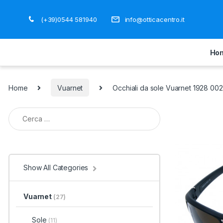
(+39)0544 581940
info@otticacentro.it
Ho
Home
Vuarnet
Occhiali da sole Vuarnet 1928 002
Ricerca per:
Show All Categories
Vuarnet
(27)
Sole
(11)