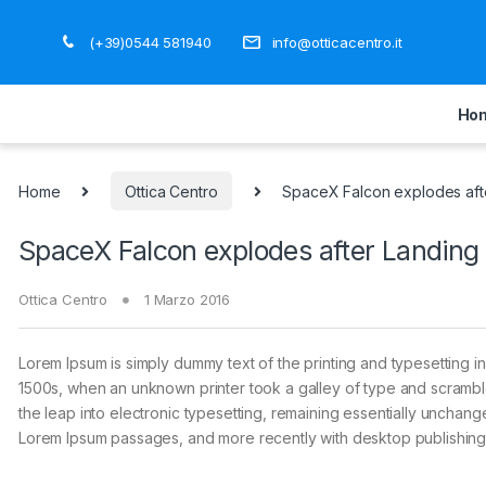
(+39)0544 581940
info@otticacentro.it
Ho
Home
Ottica Centro
SpaceX Falcon explodes aft
SpaceX Falcon explodes after Landing
Ottica Centro
1 Marzo 2016
Lorem Ipsum is simply dummy text of the printing and typesetting 
1500s, when an unknown printer took a galley of type and scrambled
the leap into electronic typesetting, remaining essentially unchang
Lorem Ipsum passages, and more recently with desktop publishing